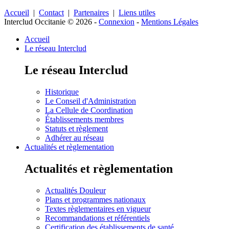
Accueil
|
Contact
|
Partenaires
|
Liens utiles
Interclud Occitanie © 2026
-
Connexion
-
Mentions Légales
Accueil
Le réseau Interclud
Le réseau Interclud
Historique
Le Conseil d'Administration
La Cellule de Coordination
Établissements membres
Statuts et règlement
Adhérer au réseau
Actualités et règlementation
Actualités et règlementation
Actualités Douleur
Plans et programmes nationaux
Textes règlementaires en vigueur
Recommandations et référentiels
Certification des établissements de santé