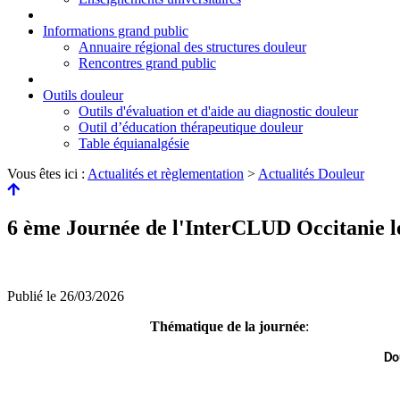
Informations grand public
Annuaire régional des structures douleur
Rencontres grand public
Outils douleur
Outils d'évaluation et d'aide au diagnostic douleur
Outil d’éducation thérapeutique douleur
Table équianalgésie
Vous êtes ici :
Actualités et règlementation
>
Actualités Douleur
6 ème Journée de l'InterCLUD Occitanie l
Publié le
26/03/2026
Thématique de la journée
:
Dou