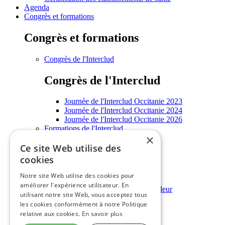
Agenda
Congrès et formations
Congrès et formations
Congrès de l'Interclud
Congrès de l'Interclud
Journée de l'Interclud Occitanie 2023
Journée de l'Interclud Occitanie 2024
Journée de l'Interclud Occitanie 2026
Formations de l'Interclud
×
Enseignements universitaires
Ce site Web utilise des
Informations grand public
cookies
Informations grand public
Notre site Web utilise des cookies pour
améliorer l'expérience utilisateur. En
Annuaire régional des structures douleur
utilisant notre site Web, vous acceptez tous
Rencontres grand public
les cookies conformément à notre Politique
Outils douleur
relative aux cookies.
En savoir plus