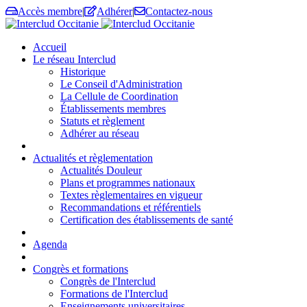
Accès membre
|
Adhérer
|
Contactez-nous
Accueil
Le réseau Interclud
Historique
Le Conseil d'Administration
La Cellule de Coordination
Établissements membres
Statuts et règlement
Adhérer au réseau
Actualités et règlementation
Actualités Douleur
Plans et programmes nationaux
Textes règlementaires en vigueur
Recommandations et référentiels
Certification des établissements de santé
Agenda
Congrès et formations
Congrès de l'Interclud
Formations de l'Interclud
Enseignements universitaires