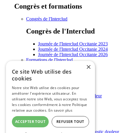
Congrès et formations
Congrès de l'Interclud
Congrès de l'Interclud
Journée de l'Interclud Occitanie 2023
Journée de l'Interclud Occitanie 2024
Journée de l'Interclud Occitanie 2026
Formations de l'Interclud
×
Enseignements universitaires
Ce site Web utilise des
Informations grand public
cookies
Informations grand public
Notre site Web utilise des cookies pour
améliorer l'expérience utilisateur. En
Annuaire régional des structures douleur
utilisant notre site Web, vous acceptez tous
Rencontres grand public
les cookies conformément à notre Politique
Outils douleur
relative aux cookies.
En savoir plus
Outils douleur
ACCEPTER TOUT
REFUSER TOUT
Outils d'évaluation et d'aide au diagnostic douleur