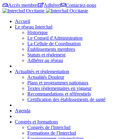
Accès membre
|
Adhérer
|
Contactez-nous
Accueil
Le réseau Interclud
Historique
Le Conseil d'Administration
La Cellule de Coordination
Établissements membres
Statuts et règlement
Adhérer au réseau
Actualités et règlementation
Actualités Douleur
Plans et programmes nationaux
Textes règlementaires en vigueur
Recommandations et référentiels
Certification des établissements de santé
Agenda
Congrès et formations
Congrès de l'Interclud
Formations de l'Interclud
Enseignements universitaires