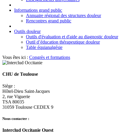
Informations grand public
Annuaire régional des structures douleur
Rencontres grand public
Outils douleur
Outils d'évaluation et d'aide au diagnostic douleur
Outil d’éducation thérapeutique douleur
Table équianalgésie
Vous êtes ici :
Congrès et formations
CHU de Toulouse
Siège :
Hôtel-Dieu Saint-Jacques
2, rue Viguerie
TSA 80035
31059 Toulouse CEDEX 9
Nous contacter :
Interclud Occitanie Ouest