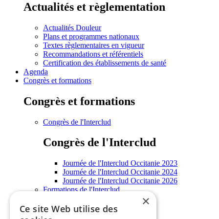
Actualités et règlementation
Actualités Douleur
Plans et programmes nationaux
Textes règlementaires en vigueur
Recommandations et référentiels
Certification des établissements de santé
Agenda
Congrès et formations
Congrès et formations
Congrès de l'Interclud
Congrès de l'Interclud
Journée de l'Interclud Occitanie 2023
Journée de l'Interclud Occitanie 2024
Journée de l'Interclud Occitanie 2026
Formations de l'Interclud
×
Enseignements universitaires
Ce site Web utilise des
Informations grand public