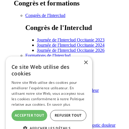
Congrès et formations
Congrès de l'Interclud
Congrès de l'Interclud
Journée de l'Interclud Occitanie 2023
Journée de l'Interclud Occitanie 2024
Journée de l'Interclud Occitanie 2026
Formations de l'Interclud
×
Enseignements universitaires
Informations grand public
Ce site Web utilise des
cookies
Informations grand public
Notre site Web utilise des cookies pour
améliorer l'expérience utilisateur. En
Annuaire régional des structures douleur
utilisant notre site Web, vous acceptez tous
Rencontres grand public
les cookies conformément à notre Politique
Outils douleur
relative aux cookies.
En savoir plus
Outils douleur
ACCEPTER TOUT
REFUSER TOUT
Outils d'évaluation et d'aide au diagnostic douleur
AFFICHER LES DÉTAILS