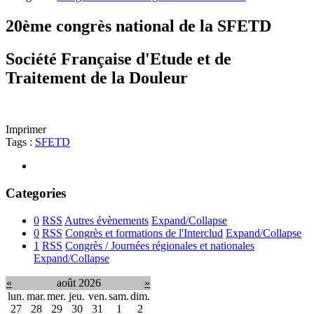
20ème congrès national de la SFETD
Société Française d'Etude et de
Traitement de la Douleur
Imprimer
Tags :
SFETD
Categories
0
RSS
Autres évènements
Expand/Collapse
0
RSS
Congrès et formations de l'Interclud
Expand/Collapse
1
RSS
Congrès / Journées régionales et nationales
Expand/Collapse
«
août 2026
»
lun.
mar.
mer.
jeu.
ven.
sam.
dim.
27
28
29
30
31
1
2