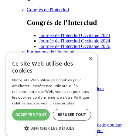
Congrès de l'Interclud
Congrès de l'Interclud
Journée de l'Interclud Occitanie 2023
Journée de l'Interclud Occitanie 2024
Journée de l'Interclud Occitanie 2026
Formations de l'Interclud
×
Enseignements universitaires
Ce site Web utilise des
Informations grand public
cookies
Informations grand public
Notre site Web utilise des cookies pour
améliorer l'expérience utilisateur. En
Annuaire régional des structures douleur
utilisant notre site Web, vous acceptez tous
Rencontres grand public
les cookies conformément à notre Politique
Outils douleur
relative aux cookies.
En savoir plus
Outils douleur
ACCEPTER TOUT
REFUSER TOUT
Outils d'évaluation et d'aide au diagnostic douleur
AFFICHER LES DÉTAILS
Outil d’éducation thérapeutique douleur
Table équianalgésie