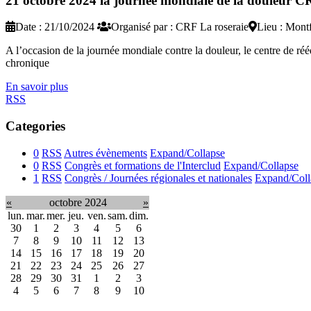
21 octobre 2024 la journée mondiale de la douleur C
Date : 21/10/2024
Organisé par : CRF La roseraie
Lieu : Mont
A l’occasion de la journée mondiale contre la douleur, le centre de r
chronique
En savoir plus
RSS
Categories
0
RSS
Autres évènements
Expand/Collapse
0
RSS
Congrès et formations de l'Interclud
Expand/Collapse
1
RSS
Congrès / Journées régionales et nationales
Expand/Coll
«
octobre 2024
»
lun.
mar.
mer.
jeu.
ven.
sam.
dim.
30
1
2
3
4
5
6
7
8
9
10
11
12
13
14
15
16
17
18
19
20
21
22
23
24
25
26
27
28
29
30
31
1
2
3
4
5
6
7
8
9
10