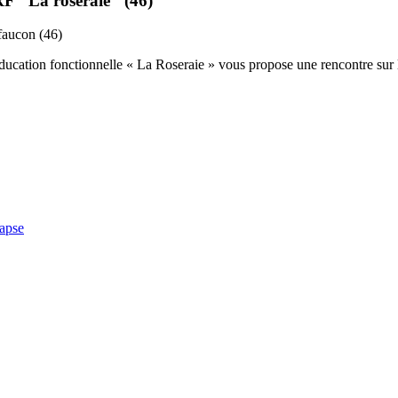
RF "La roseraie" (46)
faucon (46)
ééducation fonctionnelle « La Roseraie » vous propose une rencontre su
apse