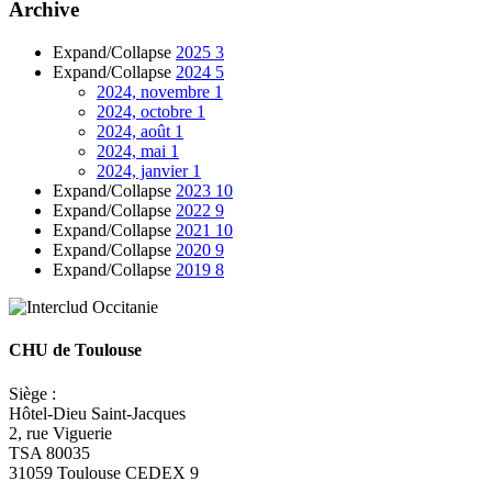
Archive
Expand/Collapse
2025
3
Expand/Collapse
2024
5
2024, novembre
1
2024, octobre
1
2024, août
1
2024, mai
1
2024, janvier
1
Expand/Collapse
2023
10
Expand/Collapse
2022
9
Expand/Collapse
2021
10
Expand/Collapse
2020
9
Expand/Collapse
2019
8
CHU de Toulouse
Siège :
Hôtel-Dieu Saint-Jacques
2, rue Viguerie
TSA 80035
31059 Toulouse CEDEX 9