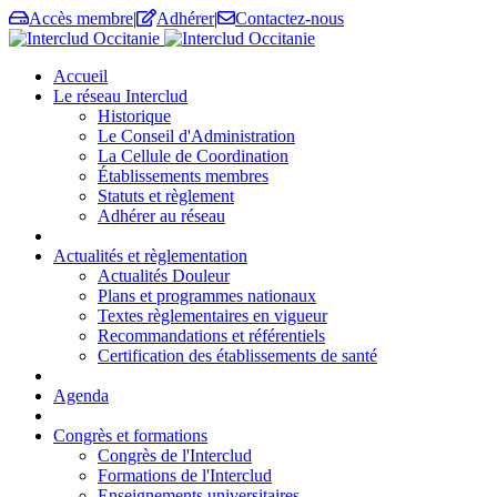
Accès membre
|
Adhérer
|
Contactez-nous
Accueil
Le réseau Interclud
Historique
Le Conseil d'Administration
La Cellule de Coordination
Établissements membres
Statuts et règlement
Adhérer au réseau
Actualités et règlementation
Actualités Douleur
Plans et programmes nationaux
Textes règlementaires en vigueur
Recommandations et référentiels
Certification des établissements de santé
Agenda
Congrès et formations
Congrès de l'Interclud
Formations de l'Interclud
Enseignements universitaires