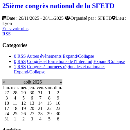
25ième congrès national de la SFETD
Date : 26/11/2025 - 28/11/2025
Organisé par : SFETD
Lieu :
Lyon
En savoir plus
RSS
Categories
0
RSS
Autres évènements
Expand/Collapse
0
RSS
Congrès et formations de l'Interclud
Expand/Collapse
1
RSS
Congrès / Journées régionales et nationales
Expand/Collapse
«
août 2026
»
lun.
mar.
mer.
jeu.
ven.
sam.
dim.
27
28
29
30
31
1
2
3
4
5
6
7
8
9
10
11
12
13
14
15
16
17
18
19
20
21
22
23
24
25
26
27
28
29
30
31
1
2
3
4
5
6