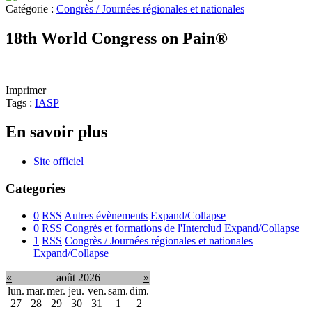
Catégorie :
Congrès / Journées régionales et nationales
18th World Congress on Pain®
Imprimer
Tags :
IASP
En savoir plus
Site officiel
Categories
0
RSS
Autres évènements
Expand/Collapse
0
RSS
Congrès et formations de l'Interclud
Expand/Collapse
1
RSS
Congrès / Journées régionales et nationales
Expand/Collapse
«
août 2026
»
lun.
mar.
mer.
jeu.
ven.
sam.
dim.
27
28
29
30
31
1
2